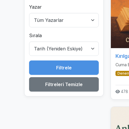
Yazar
Sırala
Kırılg
Cuma 
Filtrele
Dene
Filtreleri Temizle
478