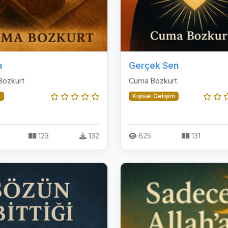
a
Gerçek Sen
Bozkurt
Cuma Bozkurt
n
Kişisel Gelişim
123
132
625
131