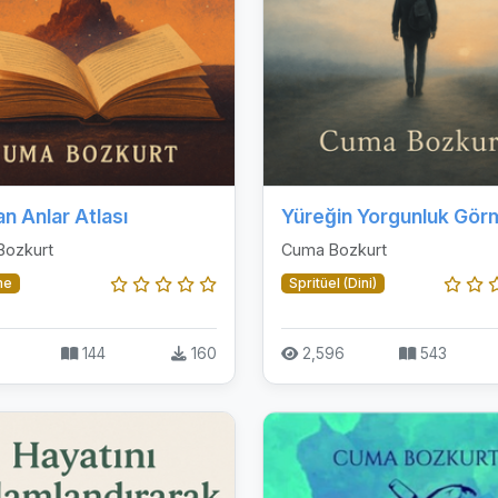
an Anlar Atlası
Yüreğin Yorgunluk Gö
Bozkurt
Cuma Bozkurt
me
Spritüel (Dini)
144
160
2,596
543