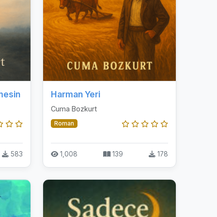
rmesin
Harman Yeri
Cuma Bozkurt
Roman
583
1,008
139
178