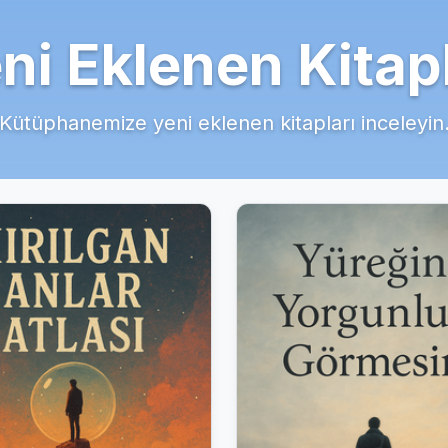
ni Eklenen Kitap
Kütüphanemize yeni eklenen kitapları inceleyin