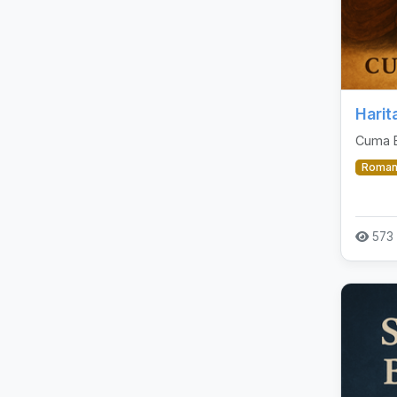
Harit
Cuma 
Roma
573