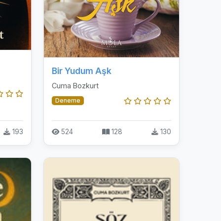
Bir Yudum Aşk
Cuma Bozkurt
Deneme
193
524
128
130