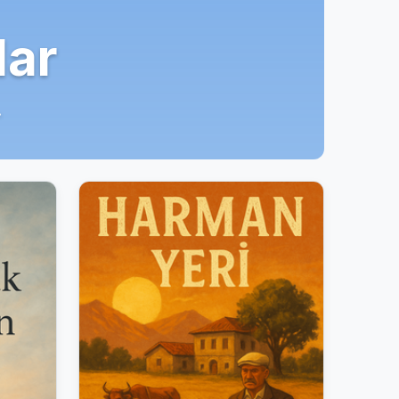
lar
.