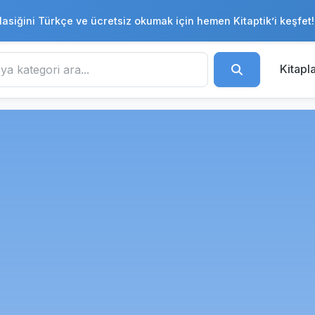
lasiğini Türkçe ve ücretsiz okumak için hemen Kitaptik’i keşfet!
Kitapl