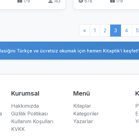
179
143
678
179
«
1
2
3
4
5
lasiğini Türkçe ve ücretsiz okumak için hemen Kitaptik’i keşfet!
Kurumsal
Menü
K
Hakkımızda
Kitaplar
P
a
Gizlilik Politikası
Kategoriler
E
Kullanım Koşulları
Yazarlar
Y
KVKK