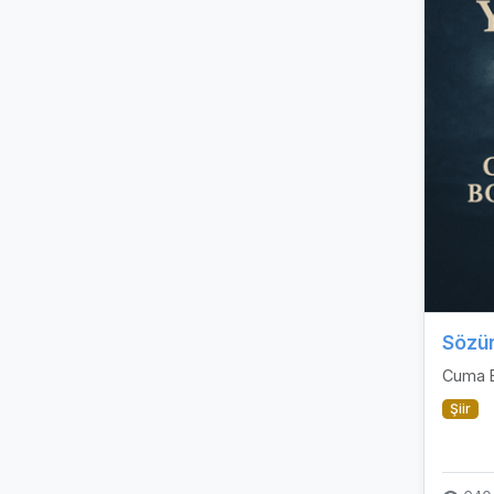
Sözün
Cuma 
Şiir