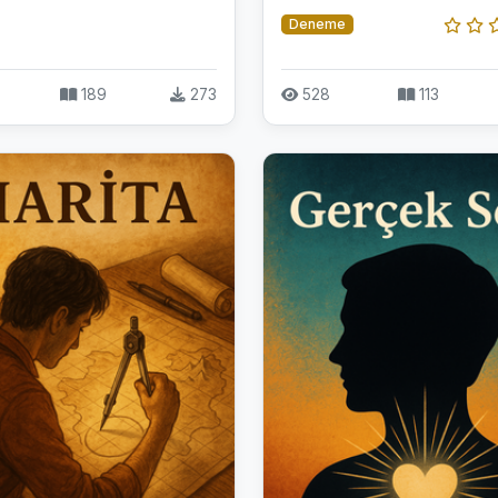
Deneme
189
273
528
113