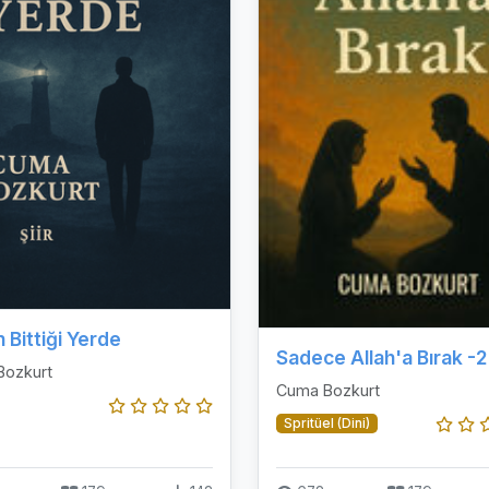
 Bittiği Yerde
Sadece Allah'a Bırak -2
Bozkurt
Cuma Bozkurt
Spritüel (Dini)